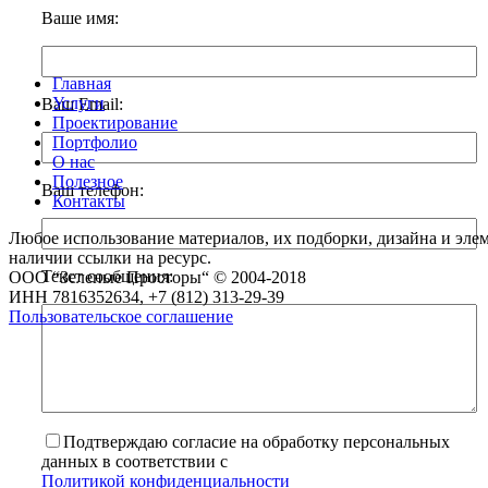
Ваше имя:
Главная
Услуги
Ваш Email:
Проектирование
Портфолио
О нас
Полезное
Ваш телефон:
Контакты
Любое использование материалов, их подборки, дизайна и элем
наличии ссылки на ресурс.
Текст сообщения:
ООО “Зеленые Просторы“ © 2004-2018
ИНН 7816352634, +7 (812) 313-29-39
Пользовательское соглашение
Подтверждаю согласие на обработку персональных
данных в соответствии с
Политикой конфиденциальности