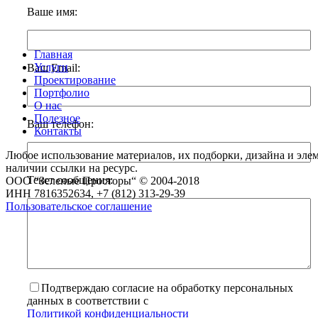
Ваше имя:
Главная
Услуги
Ваш Email:
Проектирование
Портфолио
О нас
Полезное
Ваш телефон:
Контакты
Любое использование материалов, их подборки, дизайна и элем
наличии ссылки на ресурс.
Текст сообщения:
ООО “Зеленые Просторы“ © 2004-2018
ИНН 7816352634, +7 (812) 313-29-39
Пользовательское соглашение
Подтверждаю согласие на обработку персональных
данных в соответствии с
Политикой конфиденциальности