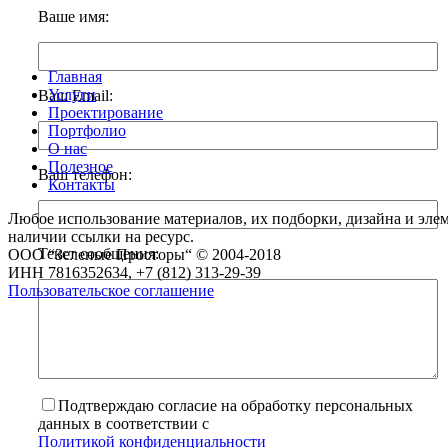
Ваше имя:
Главная
Услуги
Ваш Email:
Проектирование
Портфолио
О нас
Полезное
Ваш телефон:
Контакты
Любое использование материалов, их подборки, дизайна и элем
наличии ссылки на ресурс.
Текст сообщения:
ООО “Зеленые Просторы“ © 2004-2018
ИНН 7816352634, +7 (812) 313-29-39
Пользовательское соглашение
Подтверждаю согласие на обработку персональных
данных в соответствии с
Политикой конфиденциальности