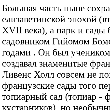
Большая часть ныне сохр
елизаветинской эпохой (в
XVII века), а парк и сад
садовником Гийомом Бом
годами . Он был ученико
создавал знаменитые фран
Ливенс Холл совсем не п
французские сады того пе
топиарный сад (топиар - 
кустарников), но необычн