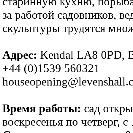
старинную кухню, порыба
за работой садовников, в
скульптуры трудятся множ
⠀
Адрес:
Kendal LA8 0PD, 
+44 (0)1539 560321
houseopening@levenshall.
⠀
Время работы:
сад открыт
воскресенья по четверг, с 