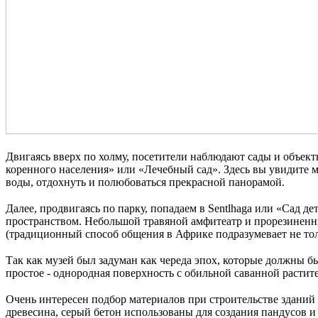
⠀
Двигаясь вверх по холму, посетители наблюдают сады и объек
коренного населения» или «Лечебный сад». Здесь вы увидите 
воды, отдохнуть и полюбоваться прекрасной панорамой.
⠀
Далее, продвигаясь по парку, попадаем в Sentlhaga или «Сад 
пространством. Небольшой травяной амфитеатр и прорезиненны
(традиционный способ общения в Африке подразумевает не тол
⠀
Так как музей был задуман как череда эпох, которые должны бы
простое - однородная поверхность с обильной саванной растит
⠀
Очень интересен подбор материалов при строительстве зданий 
древесина, серый бетон использованы для создания пандусов и