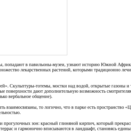
ты, попадают в павильоны-музеи, узнают историю Южной Африки.
множество лекарственных растений, которыми традиционно лечил
детей». Скульптуры-тотемы, мостки над водой, открытые газоны 
е поверхности дают дополнительную возможность смотрителям и
ько вербальное общение).
ть взаимосвязаны, то логично, что в парке есть пространство «
ельностью.
и прогулочных зон: красный глиняной кирпич, который прекрасн
 террас и гармонично вписываются в ландшафт, становясь едины