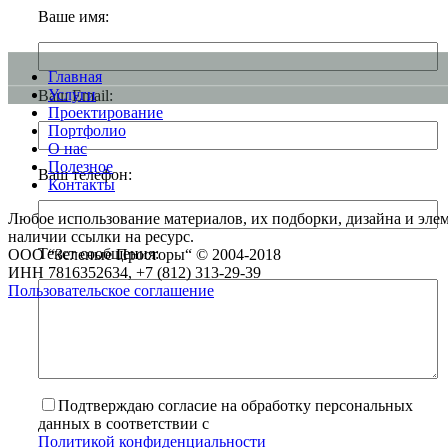
Ваше имя:
Главная
Услуги
Ваш Email:
Проектирование
Портфолио
О нас
Полезное
Ваш телефон:
Контакты
Любое использование материалов, их подборки, дизайна и элем
наличии ссылки на ресурс.
Текст сообщения:
ООО “Зеленые Просторы“ © 2004-2018
ИНН 7816352634, +7 (812) 313-29-39
Пользовательское соглашение
Подтверждаю согласие на обработку персональных
данных в соответствии с
Политикой конфиденциальности